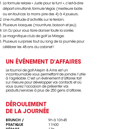
La formule relaxe « Juste pour le fun! », c’est-à-dire
départ simultané, formule Vegas (meilleure balle
ou en-tout-cas la moins pire des 4) à 4 joueurs;
Une multitude d’activités sur le terrain;
Plusieurs kiosques (nourriture, boisson et jeu);
Un DJ pour vous faire danser toute la soirée;
Le magnifique club de golf Le Mirage;
Plusieurs surprises tout au long de la journée pour
célébrer les 48 ans du cabinet !
UN ÉVÉNEMENT D'AFFAIRES
Le tournoi de golf Alepin & Amis est un
incontournable vous permettant de joindre l’utile
à l’agréable. C’est un évènement d’affaires fait
sur mesure pour développer vos contacts et où
vous aurez l’occasion de présenter vos
produits/services à plus de 250 gens d’affaires.
DÉROULEMENT
DE LA JOURNÉE
BRUNCH /
9h à 10h45
PRATIQUE
11h00