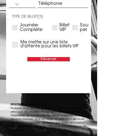
TYPE DE BILLET(S)
Journée
Billet
Sou
Complète
VIP
per
Me mettre sur une liste
d'attente pour les billets VIP
Réserver
POLITIQUE D’ANNULATION
Puisque nous devons garantir le nombre de joueurs
ainsi que de soupers, il nous est malheureusement
impossible de rembourser les sommes payées et nous
devrons facturer ainsi qu’exiger le paiement de toute
confirmation annulée. (À moins que ladite annulation
ait été faite plus de trente (30) jours avant la tenue de
l’évènement).