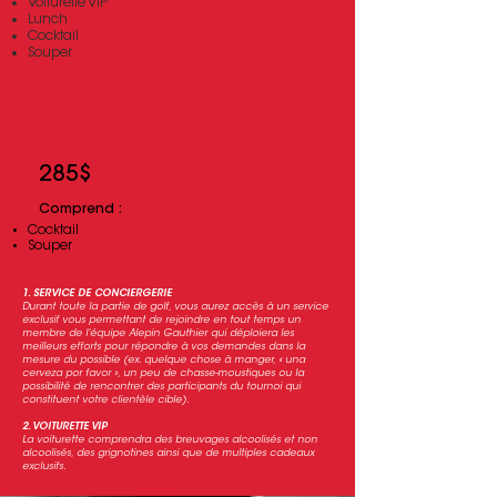
Voiturette VIP
Lunch
Cocktail
Souper
Souper
285$
Comprend :​
Cocktail
Souper
1. SERVICE DE CONCIERGERIE
Durant toute la partie de golf, vous aurez accès à un service
exclusif vous permettant de rejoindre en tout temps un
membre de l'équipe Alepin Gauthier qui déploiera les
meilleurs efforts pour répondre à vos demandes dans la
mesure du possible (ex. quelque chose à manger, « una
cerveza por favor », un peu de chasse-moustiques ou la
possibilité de rencontrer des participants du tournoi qui
constituent votre clientèle cible).
2. VOITURETTE VIP
La voiturette comprendra des breuvages alcoolisés et non
alcoolisés, des grignotines ainsi que de multiples cadeaux
exclusifs.