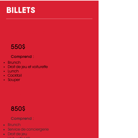
BILLETS
Journée Complète
550$
Comprend :
Brunch
Droit de jeu et voiturette
Lunch
Cocktail
Souper
VIP
850$
Comprend :​
Brunch
Service de conciergerie
Droit de jeu