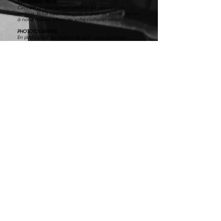
ÉVÉNEMENT PRIVÉ
Ceci est un événement privé et les places sont
limitées. Nous nous réservons le droit de limiter l'accès
à notre réseau. Merci de votre compréhension.
PHOTOTOGRAPHIE
En participant au tournoi de golf , vous autorisez
Alepin Gauthier Avocats et Notaires à utiliser votre
photo, image vidéo ou numérique ou tout autre
média dans l'une ou l'autre de ses publications, y
compris sur son site Web, ou dans son matériel
promotionnel.
Plan de commandites